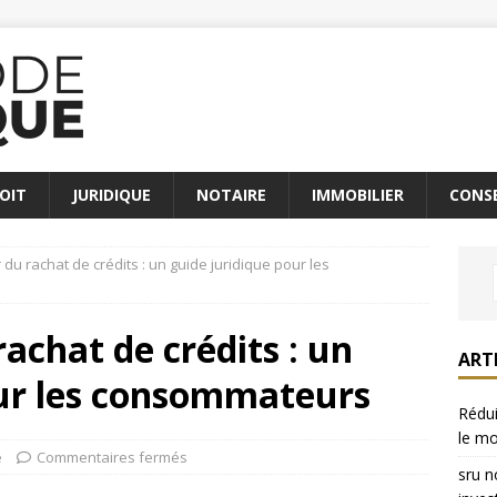
OIT
JURIDIQUE
NOTAIRE
IMMOBILIER
CONSE
 du rachat de crédits : un guide juridique pour les
rachat de crédits : un
ART
our les consommateurs
Rédui
le mo
e
Commentaires fermés
sru n