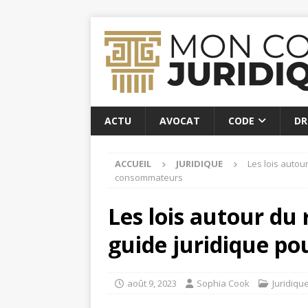
ACTU
AVOCAT
CODE
DR
ACCUEIL
JURIDIQUE
Les lois autour
consommateurs
Les lois autour du 
guide juridique p
août 9, 2023
Sophia Cook
Juridiqu