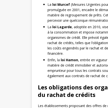
La
loi Murcef
(Mesures Urgentes pour
promulguée en 2001, encadre le démarch
matière de regroupement de prêts. Cet
percevoir une quelconque rémunération a
La
loi Lagarde
, adoptée en 2010, vis
à la consommation et impose notamment
organismes de crédit. Elle prévoit éga
rachat de crédits, telles que l’obligatio
les coûts engendrés par le rachat et de
financière.
Enfin, la
loi Hamon
, entrée en vigueu
matière de crédit immobilier et autoris
emprunteur pour tous les contrats sousc
également aux contrats de rachat de cr
Les obligations des orga
du rachat de crédits
Les établissements proposant des offres de r