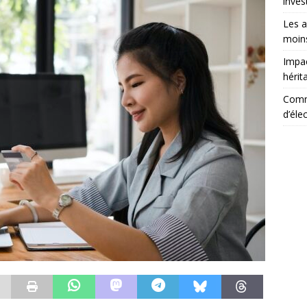
inves
Les a
moins
Impac
hérit
Comme
d’éle